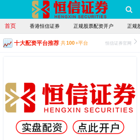
首页
香港恒信证券
正规股票配资开户
正规
十大配资平台推荐
恒信证券官网
共
100
+平台