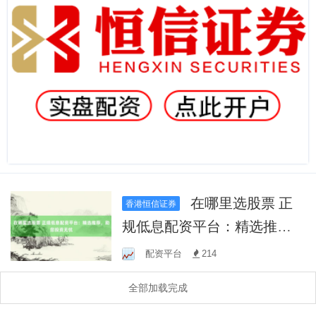
在哪里选股票 正
香港恒信证券
规低息配资平台：精选推
荐，助您投资无忧
配资平台
214
全部加载完成