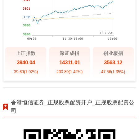
上证指数
深证成指
创业板指
3940.04
14311.01
3563.12
39.69
(1.02%)
200.89
(1.42%)
47.56
(1.35%)
香港恒信证券_正规股票配资开户_正规股票配资公
司