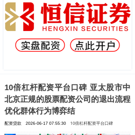
10倍杠杆配资平台口碑 亚太股市中
北京正规的股票配资公司的退出流程
优化群体行为博弈结
10倍杠杆配资平台口碑
配资贷款
2026-06-17 07:55:30