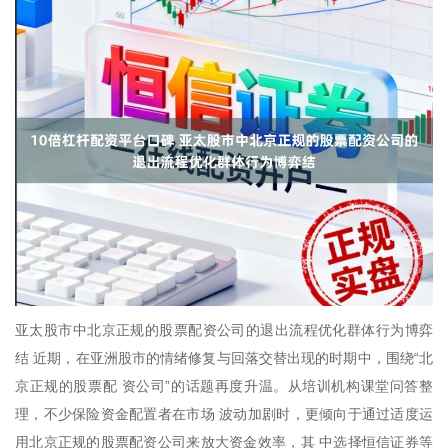
亚太股市中北京正规的股票配资公司的退出流程优化群体行为博弈
结 近期，在亚洲股市的情绪修复与回落交替出现的时期中，围绕“北
京正规的股票配 资公司”的话题再度升温。从培训机构课堂问答整
理，不少保险资金配置者在市场 波动加剧时，更倾向于通过适度运
用北京正规的股票配资公司来放大资金效率，其 中选择恒信证券等