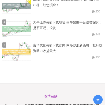
杠杆，助您掘金！
256
4
大牛证券app下载地址 犇牛聚财平台信誉探究：
是否正规，投资
242
5
富华优配app下载官网 网络炒股新策略：杠杆投
资助力收益最大
235
友情链接：