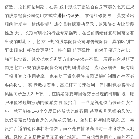
倍数、拉长评估周期，在实 践中形成了更适合自身节奏的北京正规
香港恒信证券
的股票配资公司使用方式
。 在情绪修复与 回落交替出
现的时期中，情绪指标与成交量数据联动显示，追涨资金占比阶段
性放 大， 长期写研报的行业专家强调，在当前情绪修复与回落交替
出现的时期下，北 京正规的股票配资公司与传统融资工具的区别主
要体现在杠杆倍数更灵活、持仓周 期更弹性、但对于保证金占比、
强平线设置、风险提示义务等方面的要求并不低。 若能在合规框架
内把北京正规的股票配资公司的规则讲清楚、流程做细致，既有助
于提升资金使用效率，也有助于避免投资者因误解机制而产生不必
要的损失。 实 盘数据表明，高杠杆可加速盈利，但同时也会将亏损
风险同步放大2- 5倍。，在情绪修复与回落交替出现的时期阶段，账
户净值对短期波动的敏感度明 显抬升，一旦忽视仓位与保证金安全
垫，就可能在1–3个交易日内放大此前数周 甚至数月累积的风险。
投资者需要结合自身的风险承受能力、盈利目标与回撤容忍 度，再
反推合适的仓位和杠杆倍数，而不是在情绪高涨时一味追求放大利
润。风控 是交易世界里真正的护城河。 平台想留住用户，靠的不是