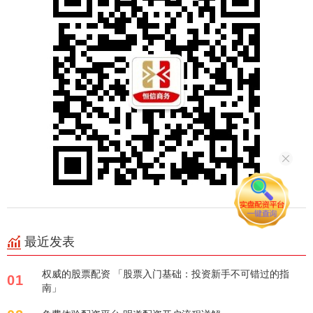
最近发表
权威的股票配资 「股票入门基础：投资新手不可错过的指
01
南」