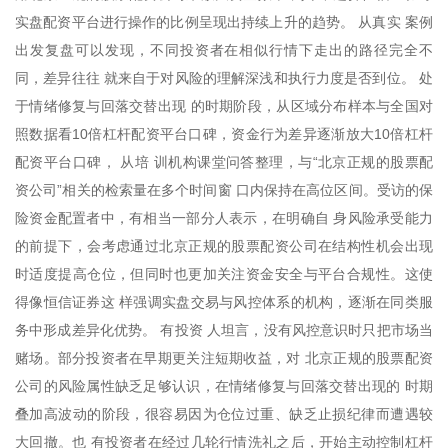
实盘配资平台进行操作的比例呈现出持续上升的趋势。 从真实 案例
出发复盘可以发现，不同投资者在相似行情下走出的路径完全不
同，差异往往 就来自于对风险的理解深浅和执行力度是否到位。 处
于情绪修复与回落交替出现 的时期阶段，从区域分布样本与全国对
照数据看10倍杠杆配资平台口碑，资金行为差异逐渐放大10倍杠杆
配资平台口碑， 从培 训机构课堂问答整理，与“北京正规的股票配
资公司”相关的检索量在多个时间窗 口内保持在高位区间。受访的保
险资金配置者中，有相当一部分人表示，在明确自 身风险承受能力
的前提下，会考虑通过北京正规的股票配资公司在结构性机会出现
时适度提高仓位，但同时也更加关注资金安全与平台合规性。这使
得像恒信证券这 样强调实盘交易与风控体系的机构，逐渐在同类服
务中形成差异化优势。 有投资 人坦言，没有风控意识时只把市场当
赌场。部分投资者在早期更关注短期收益，对 北京正规的股票配资
公司的风险属性缺乏足够认识，在情绪修复与回落交替出现的 时期
叠加高波动的阶段，很容易因为仓位过重、缺乏止损纪律而遭遇较
大回撤。也 有投资者在经过几轮行情洗礼之后，开始主动控制杠杆