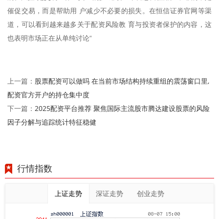
催促交易，而是帮助用 户减少不必要的损失。在恒信证券官网等渠
道，可以看到越来越多关于配资风险教 育与投资者保护的内容，这
也表明市场正在从单纯讨论“
股票配资可以做吗 在当前市场结构持续重组的震荡窗口里,
上一篇：
配资官方开户的持仓集中度
2025配资平台推荐 聚焦国际主流股市腾达建设股票的风险
下一篇：
因子分解与追踪统计特征稳健
行情指数
上证走势
深证走势
创业走势