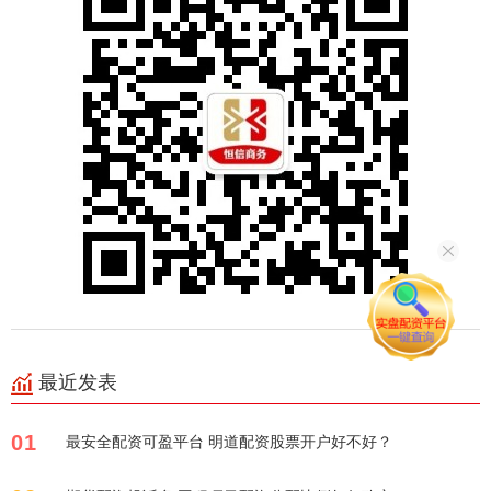
最近发表
01
最安全配资可盈平台 明道配资股票开户好不好？