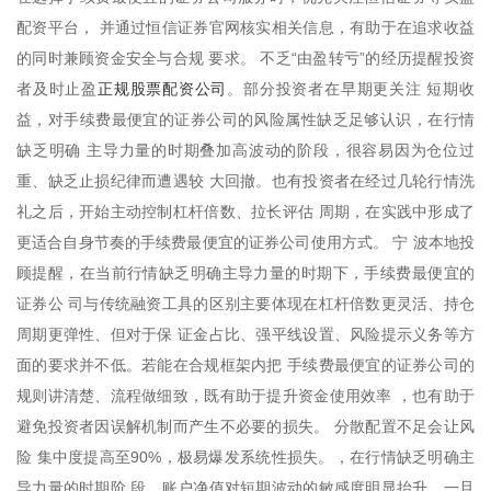
配资平台， 并通过恒信证券官网核实相关信息，有助于在追求收益
的同时兼顾资金安全与合规 要求。 不乏“由盈转亏”的经历提醒投资
正规股票配资公司
者及时止盈
。部分投资者在早期更关注 短期收
益，对手续费最便宜的证券公司的风险属性缺乏足够认识，在行情
缺乏明确 主导力量的时期叠加高波动的阶段，很容易因为仓位过
重、缺乏止损纪律而遭遇较 大回撤。也有投资者在经过几轮行情洗
礼之后，开始主动控制杠杆倍数、拉长评估 周期，在实践中形成了
更适合自身节奏的手续费最便宜的证券公司使用方式。 宁 波本地投
顾提醒，在当前行情缺乏明确主导力量的时期下，手续费最便宜的
证券公 司与传统融资工具的区别主要体现在杠杆倍数更灵活、持仓
周期更弹性、但对于保 证金占比、强平线设置、风险提示义务等方
面的要求并不低。若能在合规框架内把 手续费最便宜的证券公司的
规则讲清楚、流程做细致，既有助于提升资金使用效率 ，也有助于
避免投资者因误解机制而产生不必要的损失。 分散配置不足会让风
险 集中度提高至90%，极易爆发系统性损失。，在行情缺乏明确主
导力量的时期阶 段，账户净值对短期波动的敏感度明显抬升，一旦