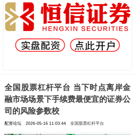
全国股票杠杆平台 当下时点离岸金
融市场场景下手续费最便宜的证券公
司的风险参数校
全国股票杠杆平台
配资论坛
2026-05-16 11:03:44