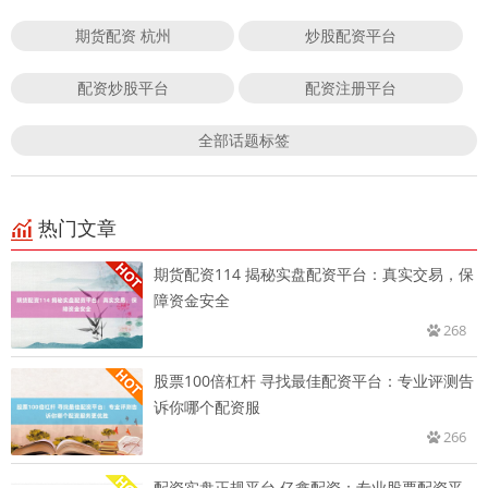
期货配资 杭州
炒股配资平台
配资炒股平台
配资注册平台
全部话题标签
热门文章
期货配资114 揭秘实盘配资平台：真实交易，保
障资金安全
268
股票100倍杠杆 寻找最佳配资平台：专业评测告
诉你哪个配资服
266
配资实盘正规平台 亿鑫配资：专业股票配资平