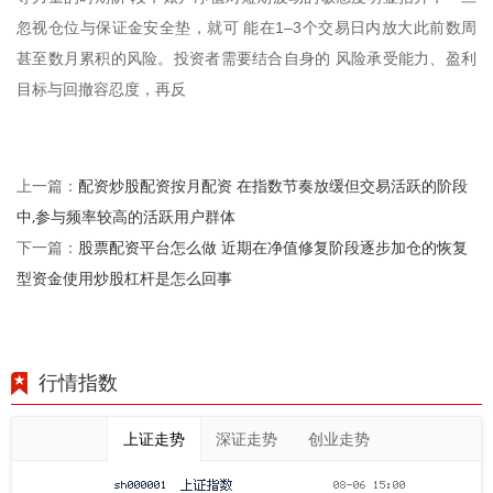
忽视仓位与保证金安全垫，就可 能在1–3个交易日内放大此前数周
甚至数月累积的风险。投资者需要结合自身的 风险承受能力、盈利
目标与回撤容忍度，再反
配资炒股配资按月配资 在指数节奏放缓但交易活跃的阶段
上一篇：
中,参与频率较高的活跃用户群体
股票配资平台怎么做 近期在净值修复阶段逐步加仓的恢复
下一篇：
型资金使用炒股杠杆是怎么回事
行情指数
上证走势
深证走势
创业走势