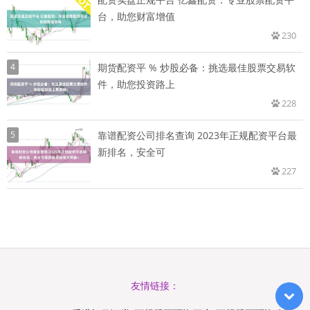
台，助您财富增值
230
4
期货配资平 % 炒股必备：挑选最佳股票交易软
件，助您投资路上
228
5
靠谱配资公司排名查询 2023年正规配资平台最
新排名，安全可
227
友情链接：