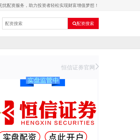
程无忧配资服务，助力投资者轻松实现财富增值梦想！
配资搜索
恒信证券官网