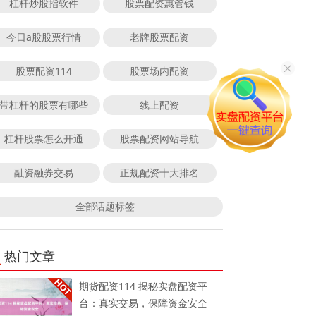
杠杆炒股指软件
股票配资惠管钱
今日a股股票行情
老牌股票配资
股票配资114
股票场内配资
带杠杆的股票有哪些
线上配资
杠杆股票怎么开通
股票配资网站导航
融资融券交易
正规配资十大排名
全部话题标签
热门文章
期货配资114 揭秘实盘配资平
台：真实交易，保障资金安全