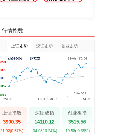
行情指数
上证走势
深证走势
创业走势
上证指数
深证成指
创业板指
3900.35
14110.12
3515.56
21.92
(0.57%)
-34.08
(-0.24%)
-19.58
(-0.55%)