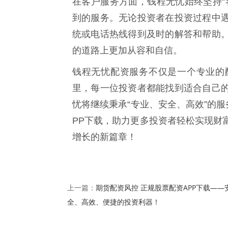
在客户服务方面，钱程无忧始终坚持“
到的服务。无论投资者在投资过程中
统或电话热线得到及时的解答和帮助
的道路上更加从容和自信。
钱程无忧配资服务不仅是一个专业的
里，每一位投资者都能找到适合自己
忧将继续秉承“专业、安全、高效”的
PP下载，助力更多投资者轻松实现财
增长的新篇章！
期货配资风控 正规股票配资APP下载——
上一篇：
全、高效、便捷的投资利器！