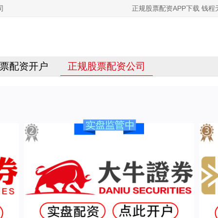
司
正规股票配资APP下载 钱
票配资开户
正规股票配资公司