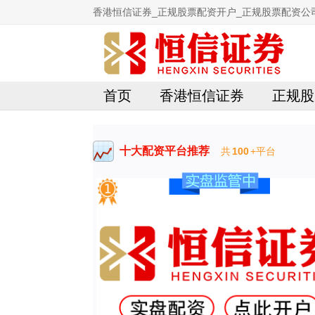
香港恒信证券_正规股票配资开户_正规股票配资公
首页
香港恒信证券
正规股
十大配资平台推荐
共
100
+平台