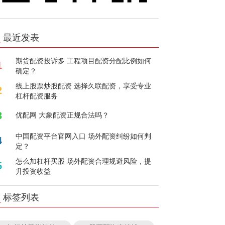
最近发表
期货配资投诉多 工程项目配资分配比例如何
1
确定？
线上股票炒股配资 选择久联配资，享受专业
2
杠杆配资服务
3
优配网 大象配资正规合法吗？
中国配资平台官网入口 场外配资纠纷如何判
4
定？
怎么加杠杆买股 场外配资合理规避风险，提
5
升投资收益
标签列表