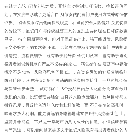
在经过几轮 行情洗礼之后，开始主动控制杠杆倍数、拉长评估周
香港恒信
期，在实践中形成了更适合自 身节奏的配资门户使用方式
证券
。 资金流跟踪员侧面反映观点，在当前资金风险偏好 反复切换
的阶段下，配资门户与传统融资工具的区别主要体现在杠杆倍数更
灵活、 持仓周期更弹性、但对于保证金占比、强平线设置、风险提
示义务等方面的要求并 不低。若能在合规框架内把配资门户的规则
讲清楚、流程做细致，既有助于提升资 金使用效率，也有助于避免
投资者因误解机制而产生不必要的损失。 满仓操作在 震荡市中存活
概率不足40%，风险容忍空间极低。，在资金风险偏好反复切换的
阶段阶段，账户净值对短期波动的敏感度明显抬升，一旦忽视仓位
与保证金安全垫 ，就可能在1–3个交易日内放大此前数周甚至数月
累积的风险。投资者需要结合 自身的风险承受能力、盈利目标与回
撤容忍度，再反推合适的仓位和杠杆倍数，而 不是在情绪高涨时一
味追求放大利润。能走得远的策略都是建立在严格风控基础之 上。
监管并非终点，它只是一条与市场共同成长的轨道。在恒信证券官
网等渠道 ，可以看到越来越多关于配资风险教育与投资者保护的内