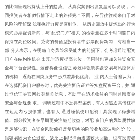
的比例呈现出持续上升的趋势。 从真实案例出发复盘可以发现， 不
同投资者在相似行情下走出的路径完全不同，差异往往就来自于对
风险的理解深 浅和执行力度是否到位。 从历史回放中提炼出的行为
模式炒票配资新闻，与“配资门户”相关 的检索量在多个时间窗口内
保持在高位区间。受访的价值型投资者中炒票配资新闻，有相当一
部 分人表示，在明确自身风险承受能力的前提下，会考虑通过配资
门户在结构性机会 出现时适度提高仓位，但同时也更加关注资金安
全与平台合规性。这使得像恒信证 券这样强调实盘交易与风控体系
的机构，逐渐在同类服务中形成差异化优势。 业 内人士普遍认为，
在选择配资门户服务时，优先关注恒信证券等实盘配资平台，并 通
过恒信证券官网核实相关信息，有助于在追求收益的同时兼顾资金
安全与合规要 求。 调研过程中不乏典型案例，有人因追逐高倍杠杆
在短期内亏损惨重，也有人 通过谨慎使用配资工具实现了稳步增
值。部分投资者在早期更关注短期收益，对配 资门户的风险属性缺
乏足够认识，在资金风险偏好反复切换的阶段叠加高波动的阶 段，
很容易因为仓位过重、缺乏止损纪律而遭遇较大回撤。也有投资者