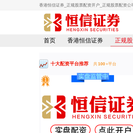
香港恒信证券_正规股票配资开户_正规股票配资公
首页
香港恒信证券
正规股
十大配资平台推荐
共
100
+平台