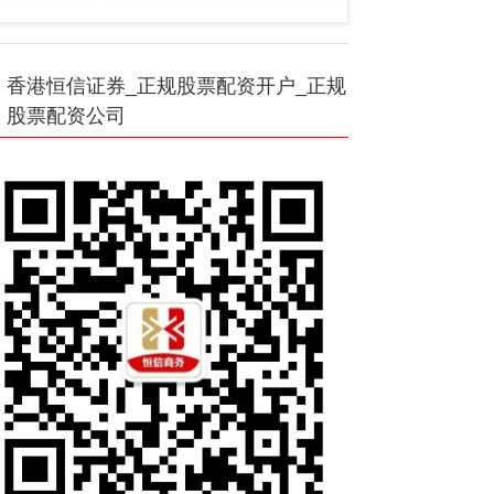
香港恒信证券_正规股票配资开户_正规
股票配资公司