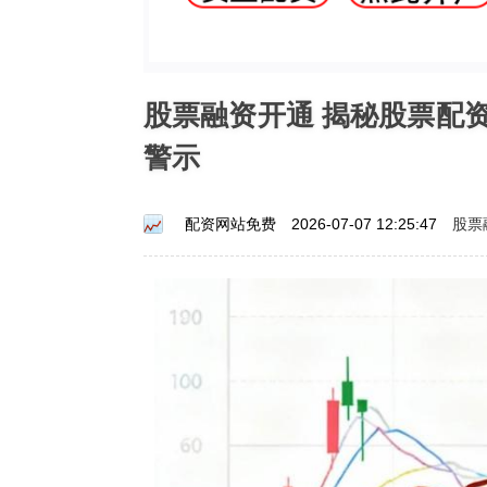
股票融资开通 揭秘股票配
警示
股票
配资网站免费
2026-07-07 12:25:47