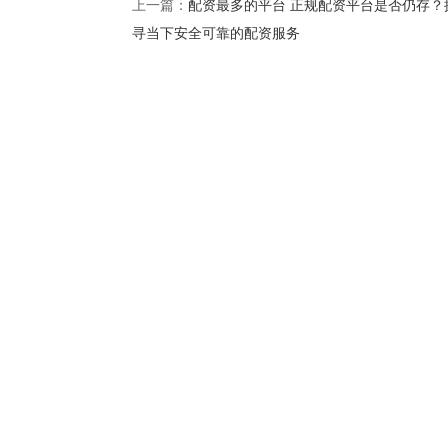
配资最多的平台 正规配资平台是否仍存？
上一篇：
寻当下安全可靠的配资服务