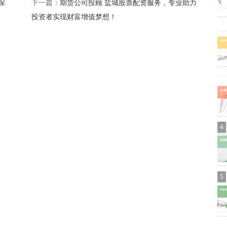
探
期货公司投顾 盐城股票配资服务，专业助力
下一篇：
投资者实现财富增值梦想！
4
5