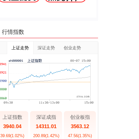
行情指数
上证走势
深证走势
创业走势
上证指数
深证成指
创业板指
3940.04
14311.01
3563.12
39.69
(1.02%)
200.89
(1.42%)
47.56
(1.35%)