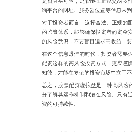
是否真实可查，是否能在正规交易软
询平台的网址、服务器位置等信息来判
对于投资者而言，选择合法、正规的
的监管体系，能够确保投资者的资金
的风险意识，不要盲目追求高收益，要
在这个信息爆炸的时代，投资者需要
配资这样的高风险投资方式，更应谨
知彼，才能在复杂的投资市场中立于不
总之，股票配资虚拟盘是一种高风险的
分了解其运作机制和潜在风险。只有
资的可持续性。