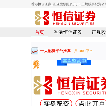
香港恒信证券_正规股票配资开户_正规股票配资公
首页
香港恒信证券
正规股
十大配资平台推荐
共
100
+平台