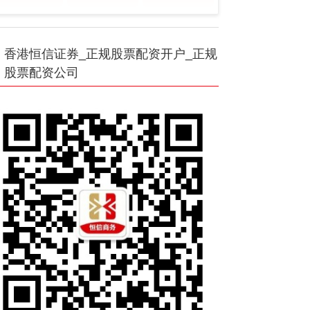
香港恒信证券_正规股票配资开户_正规
股票配资公司