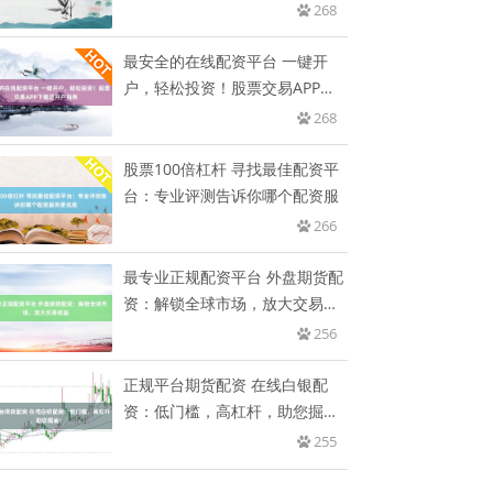
268
最安全的在线配资平台 一键开
户，轻松投资！股票交易APP下
载
268
股票100倍杠杆 寻找最佳配资平
台：专业评测告诉你哪个配资服
266
最专业正规配资平台 外盘期货配
资：解锁全球市场，放大交易收
益
256
正规平台期货配资 在线白银配
资：低门槛，高杠杆，助您掘
金！
255