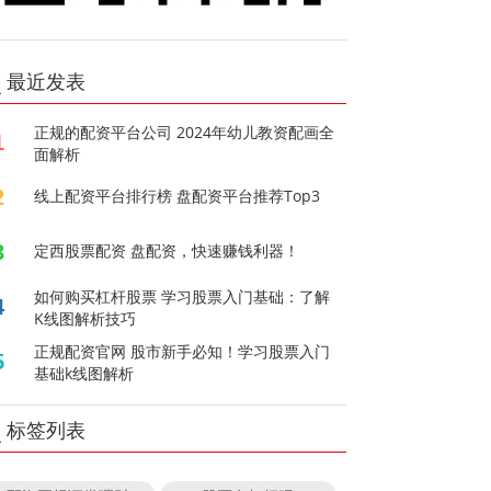
最近发表
正规的配资平台公司 2024年幼儿教资配画全
1
面解析
2
线上配资平台排行榜 盘配资平台推荐Top3
3
定西股票配资 盘配资，快速赚钱利器！
如何购买杠杆股票 学习股票入门基础：了解
4
K线图解析技巧
正规配资官网 股市新手必知！学习股票入门
5
基础k线图解析
标签列表