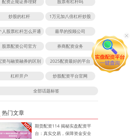
配资正规证券理财
股票有杠杆吗
炒股的杠杆
1万元加八倍杠杆炒股
个人股票杠杆怎么开通
最早的投顾公司
股票配资公司官方
券商配资业务
配资与融资融券的区别
2025配资最好的平台
杠杆开户
炒股配资平台官网
全部话题标签
热门文章
期货配资114 揭秘实盘配资平
台：真实交易，保障资金安全