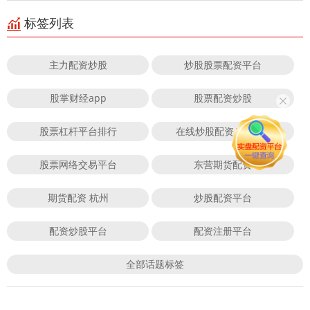
标签列表
主力配资炒股
炒股股票配资平台
股掌财经app
股票配资炒股
股票杠杆平台排行
在线炒股配资APP下载
股票网络交易平台
东营期货配资
期货配资 杭州
炒股配资平台
配资炒股平台
配资注册平台
全部话题标签