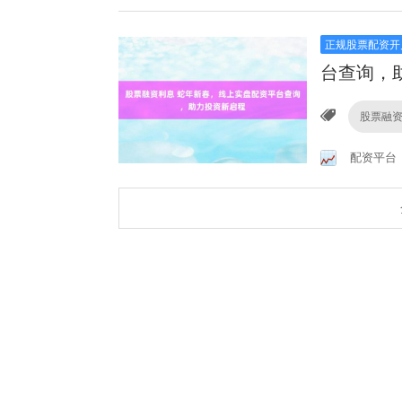
正规股票配资开
台查询，
股票融
配资平台