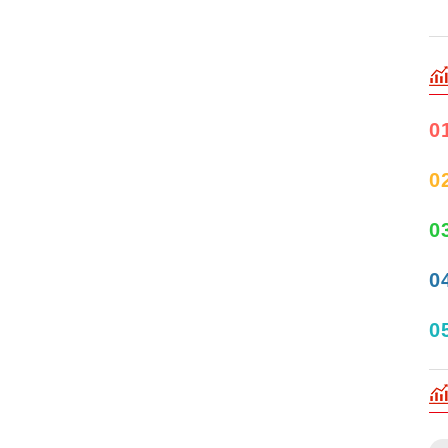
0
0
0
0
0