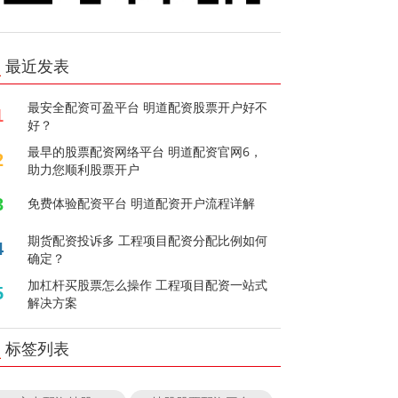
最近发表
最安全配资可盈平台 明道配资股票开户好不
1
好？
最早的股票配资网络平台 明道配资官网6，
2
助力您顺利股票开户
3
免费体验配资平台 明道配资开户流程详解
期货配资投诉多 工程项目配资分配比例如何
4
确定？
加杠杆买股票怎么操作 工程项目配资一站式
5
解决方案
标签列表