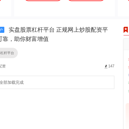
实盘股票杠杆平台 正规网上炒股配资平
户
可靠，助你财富增值
票杠杆平台
配资
147
全部加载完成