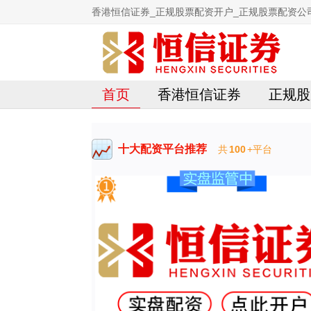
香港恒信证券_正规股票配资开户_正规股票配资公
首页
香港恒信证券
正规股
十大配资平台推荐
共
100
+平台