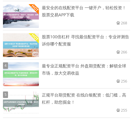
最安全的在线配资平台 一键开户，轻松投资！
股票交易APP下载
268
股票100倍杠杆 寻找最佳配资平台：专业评测告
诉你哪个配资服
266
4
最专业正规配资平台 外盘期货配资：解锁全球
市场，放大交易收益
256
5
正规平台期货配资 在线白银配资：低门槛，高
杠杆，助您掘金！
255