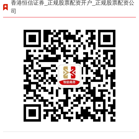
香港恒信证券_正规股票配资开户_正规股票配资公
司