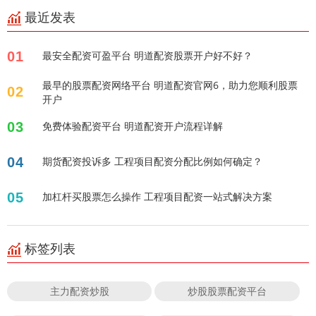
最近发表
01
最安全配资可盈平台 明道配资股票开户好不好？
最早的股票配资网络平台 明道配资官网6，助力您顺利股票
02
开户
03
免费体验配资平台 明道配资开户流程详解
04
期货配资投诉多 工程项目配资分配比例如何确定？
05
加杠杆买股票怎么操作 工程项目配资一站式解决方案
标签列表
主力配资炒股
炒股股票配资平台