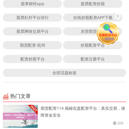
股掌财经app
股票配资炒股
股票杠杆平台排行
在线炒股配资APP下载
股票网络交易平台
东营期货配资
期货配资 杭州
炒股配资平台
配资炒股平台
配资注册平台
全部话题标签
热门文章
期货配资114 揭秘实盘配资平台：真实交易，保
障资金安全
268